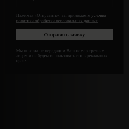
Нажимая «Отправить», вы принимаете
Нажимая «Отправить», вы принимаете
условия
условия
политики обработки персональных данных
политики обработки персональных данных
Отправить заявку
Отправить заявку
Мы никогда не передадим Ваш номер третьим
Мы никогда не передадим Ваш номер третьим
лицам и не будем использовать его в рекламных
лицам и не будем использовать его в рекламных
целях
целях