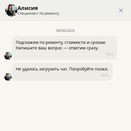
+7 (499) 703-33-96
×
Алисия
Специалист по ремонту
Заказать обратный звонок
ВЫЗЫВАТЬ
ВЫЗЫВАТЬ
08/06/2026
Являемся экспертами
федеральных каналов
ЗАМЕРЩИКА
ЗАМЕРЩИКА
Подскажем по ремонту, стоимости и срокам. 
Напишите ваш вопрос — ответим сразу.
16:52
Главная
Ремонт квартир под ключ
Ремонт четырехкомнатной квартиры
Не удалось загрузить чат. Попробуйте позже.
16:52
Нажимая «Отправить», вы принимаете
Нажимая «Отправить», вы принимаете
условия
условия политики обработки персональных
политики обработки персональных данных
данных
Отправить заявку
Отправить заявку