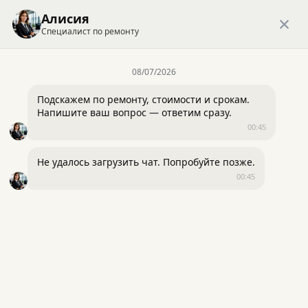
+7 (499) 703-33-96
×
Алисия
Специалист по ремонту
Заказать обратный звонок
ВЫЗЫВАТЬ
ВЫЗЫВАТЬ
08/07/2026
Являемся экспертами
федеральных каналов
ЗАМЕРЩИКА
ЗАМЕРЩИКА
Подскажем по ремонту, стоимости и срокам. 
Напишите ваш вопрос — ответим сразу.
00:45
Главная
Блог
Ванная комната
Выбираем плитку для ванной
Не удалось загрузить чат. Попробуйте позже.
00:45
Вернуться назад
Выбираем плитку для
Нажимая «Отправить», вы принимаете
Нажимая «Отправить», вы принимаете
условия
ванной
условия политики обработки персональных
политики обработки персональных данных
данных
Отправить заявку
Отправить заявку